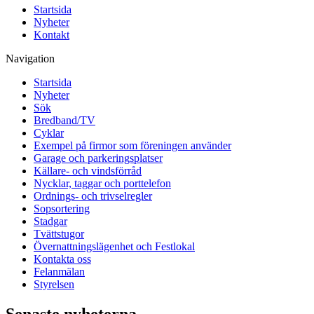
Startsida
Nyheter
Kontakt
Navigation
Startsida
Nyheter
Sök
Bredband/TV
Cyklar
Exempel på firmor som föreningen använder
Garage och parkeringsplatser
Källare- och vindsförråd
Nycklar, taggar och porttelefon
Ordnings- och trivselregler
Sopsortering
Stadgar
Tvättstugor
Övernattningslägenhet och Festlokal
Kontakta oss
Felanmälan
Styrelsen
Senaste nyheterna