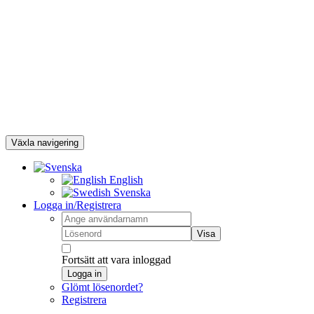
Växla navigering
English
Svenska
Logga in/Registrera
Visa
Fortsätt att vara inloggad
Logga in
Glömt lösenordet?
Registrera