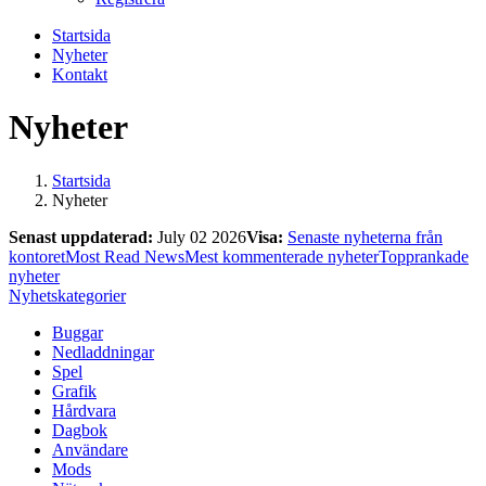
Startsida
Nyheter
Kontakt
Nyheter
Startsida
Nyheter
Senast uppdaterad:
July 02 2026
Visa:
Senaste nyheterna från
kontoret
Most Read News
Mest kommenterade nyheter
Topprankade
nyheter
Nyhetskategorier
Buggar
Nedladdningar
Spel
Grafik
Hårdvara
Dagbok
Användare
Mods