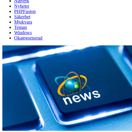
Nätverk
Nyheter
PHPFusion
Säkerhet
Mjukvara
Teman
Windows
Okategoriserad