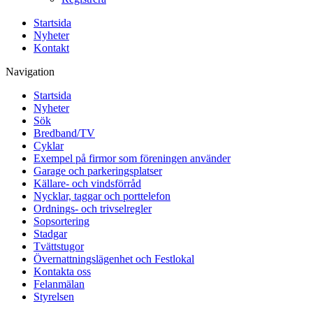
Startsida
Nyheter
Kontakt
Navigation
Startsida
Nyheter
Sök
Bredband/TV
Cyklar
Exempel på firmor som föreningen använder
Garage och parkeringsplatser
Källare- och vindsförråd
Nycklar, taggar och porttelefon
Ordnings- och trivselregler
Sopsortering
Stadgar
Tvättstugor
Övernattningslägenhet och Festlokal
Kontakta oss
Felanmälan
Styrelsen