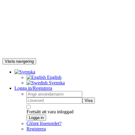
Växla navigering
English
Svenska
Logga in/Registrera
Visa
Fortsätt att vara inloggad
Logga in
Glömt lösenordet?
Registrera