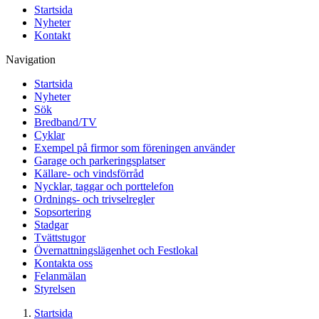
Startsida
Nyheter
Kontakt
Navigation
Startsida
Nyheter
Sök
Bredband/TV
Cyklar
Exempel på firmor som föreningen använder
Garage och parkeringsplatser
Källare- och vindsförråd
Nycklar, taggar och porttelefon
Ordnings- och trivselregler
Sopsortering
Stadgar
Tvättstugor
Övernattningslägenhet och Festlokal
Kontakta oss
Felanmälan
Styrelsen
Startsida